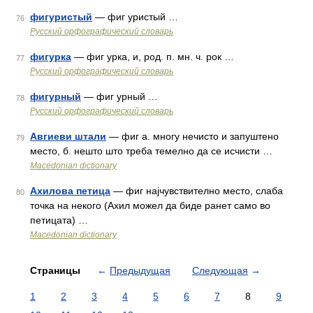
фигуристый
— фиг уристый …
76
Русский орфографический словарь
фигурка
— фиг урка, и, род. п. мн. ч. рок …
77
Русский орфографический словарь
фигурный
— фиг урный …
78
Русский орфографический словарь
Авгиеви штали
— фиг а. многу нечисто и запуштено
79
место, б. нешто што треба темелно да се исчисти …
Macedonian dictionary
Ахилова петица
— фиг најчувствително место, слаба
80
точка на некого (Ахил можел да биде ранет само во
петицата) …
Macedonian dictionary
Страницы
←
Предыдущая
Следующая
→
1
2
3
4
5
6
7
8
9