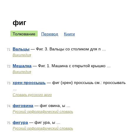
фиг
Толкование
Перевод
Книги
Вальцы
— Фиг. 3. Вальцы со столиком для п …
71
Википедия
Мешалка
— Фиг. 1. Машина с открытой крышко …
72
Википедия
хрен проссышь
— фиг (хрен) проссышь см.: проссывать
73
…
Словарь русского арго
фиговина
— фиг овина, ы …
74
Русский орфографический словарь
фигура
— фиг ура, ы …
75
Русский орфографический словарь